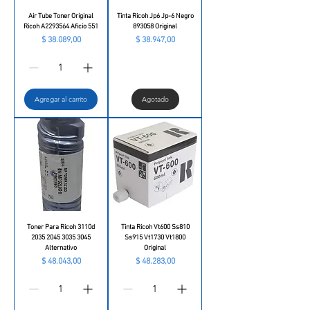
Air Tube Toner Original
Tinta Ricoh Jp6 Jp-6 Negro
Ricoh A2293564 Aficio 551
893058 Original
Precio
Precio
$ 38.089,00
$ 38.947,00
Agregar al carrito
Agotado
Toner Para Ricoh 3110d
Tinta Ricoh Vt600 Ss810
2035 2045 3035 3045
Ss915 Vt1730 Vt1800
Alternativo
Original
Precio
Precio
$ 48.043,00
$ 48.283,00