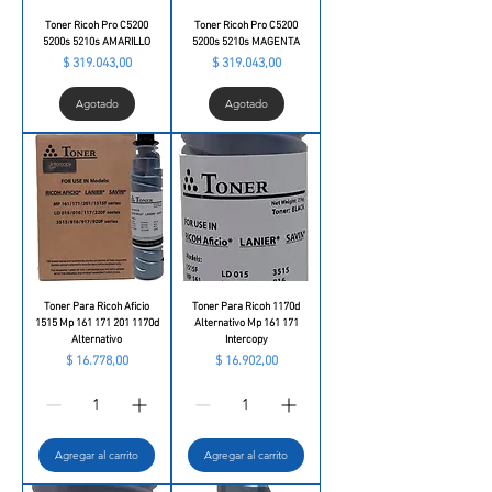
Toner Ricoh Pro C5200
Toner Ricoh Pro C5200
5200s 5210s AMARILLO
5200s 5210s MAGENTA
Precio
Precio
$ 319.043,00
$ 319.043,00
Agotado
Agotado
Toner Para Ricoh Aficio
Toner Para Ricoh 1170d
1515 Mp 161 171 201 1170d
Alternativo Mp 161 171
Alternativo
Intercopy
Precio
Precio
$ 16.778,00
$ 16.902,00
Agregar al carrito
Agregar al carrito