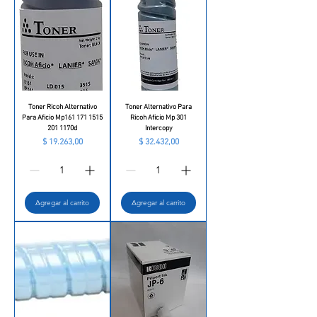
Toner Ricoh Alternativo
Toner Alternativo Para
Para Aficio Mp161 171 1515
Ricoh Aficio Mp 301
201 1170d
Intercopy
Precio
Precio
$ 19.263,00
$ 32.432,00
Agregar al carrito
Agregar al carrito