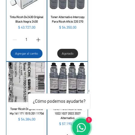
Tinta Ricoh Dx2430 Original
Toner Alternativo Intercopy
Black Negra 2430
Para Ricoh Aficio 220 270
Precio
Precio
$ 43.727,00
$ 54.350,00
Agregar al carrito
Agotado
¿Cómo podemos ayudarte?
Toner Ricoh Original Aficio
Toner Para Ricoh 2120d
Mp 161 171 1515 201 1170d
1022 1027 2022 2027
Alternativo
Precio
$ 54.384,00
1
Precio
$ 57.190,00