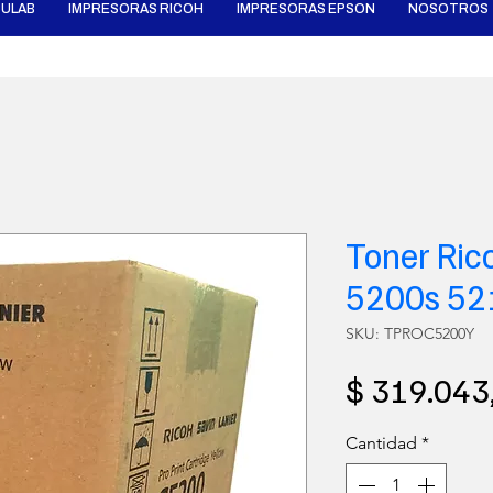
ULAB
IMPRESORAS RICOH
IMPRESORAS EPSON
NOSOTROS
Toner Ric
5200s 52
SKU: TPROC5200Y
$ 319.043
Cantidad
*