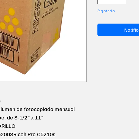
Agotado
Notific
s
olumen de fotocopiado mensual
l de 8-1/2" x 11"
ARILLO
5200SRicoh Pro C5210s