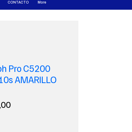
CONTACTO
More
oh Pro C5200
10s AMARILLO
Precio
,00