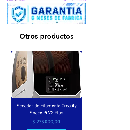
garantía alguna.
Otros productos
Secador de Filamento Creality
Secador de filamento 
Space Pi V2 Plus
Precio
$ 235.000,00