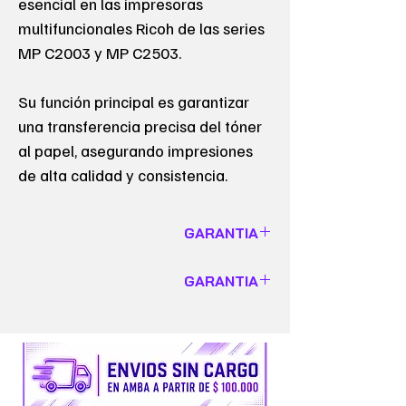
esencial en las impresoras
multifuncionales Ricoh de las series
MP C2003 y MP C2503.
Su función principal es garantizar
una transferencia precisa del tóner
al papel, asegurando impresiones
de alta calidad y consistencia.
GARANTIA
GARANTIA DE 6 MESES
GARANTIA
VALIDO SOLO PARA EQUIPOS
GARANTIA DE 6 MESES
Insumos y Repuestos no cuentan con
VALIDO SOLO PARA EQUIPOS
garantía alguna.
Insumos y Repuestos no cuentan con