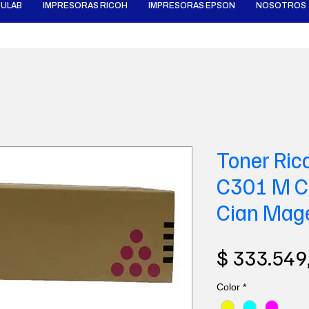
ULAB
IMPRESORAS RICOH
IMPRESORAS EPSON
NOSOTROS
Toner Ri
C301 M C
Cian Mage
$ 333.549
Color
*