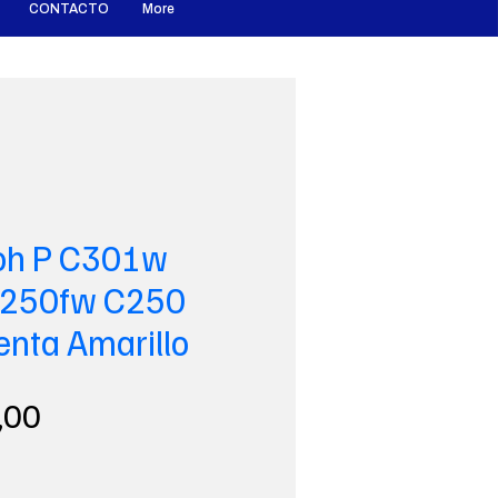
CONTACTO
More
coh P C301w
250fw C250
nta Amarillo
Precio
,00