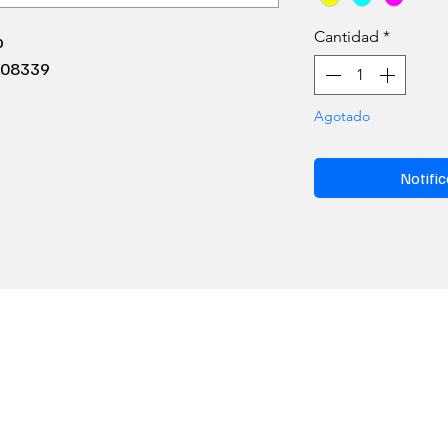
Cantidad
*
o
408339
Agotado
Notific