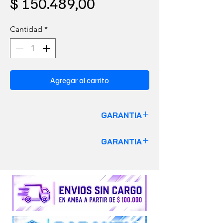
Precio
$ 150.489,00
Cantidad
*
Agregar al carrito
GARANTIA
GARANTIA DE 6 MESES
GARANTIA
VALIDO SOLO PARA EQUIPOS
GARANTIA DE 6 MESES
Insumos y Repuestos no cuentan con
VALIDO SOLO PARA EQUIPOS
garantía alguna.
Insumos y Repuestos no cuentan con
garantía alguna.