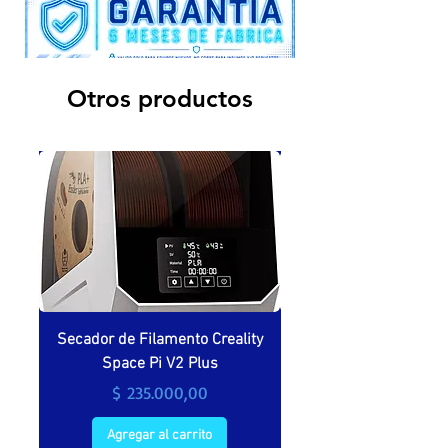
Otros productos
Secador de Filamento Creality
Secador de filamento 
Space Pi V2 Plus
Precio
$ 235.000,00
Agregar al carrito