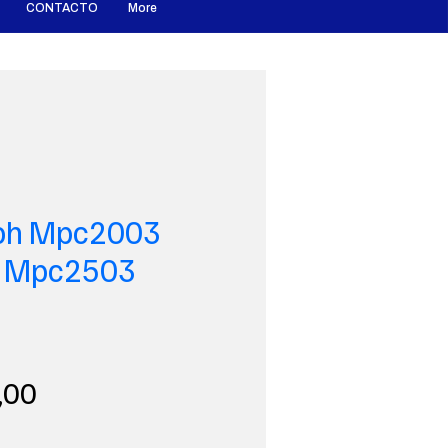
CONTACTO
More
coh Mpc2003
 Mpc2503
Precio
,00