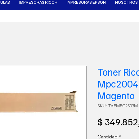
ULAB
IMPRESORAS RICOH
IMPRESORAS EPSON
NOSOTROS
Toner Ri
Mpc2004
Magenta
SKU: TAFMPC2503M
$ 349.852
Cantidad
*