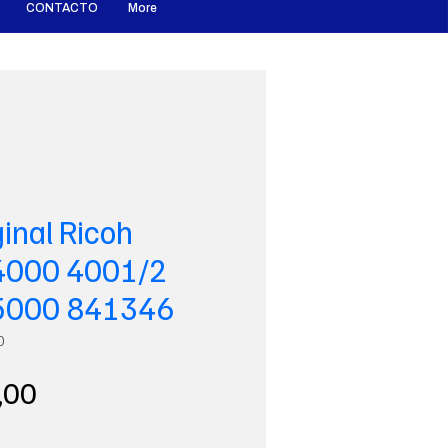
CONTACTO
More
inal Ricoh
000 4001/2
5000 841346
0
Precio
,00