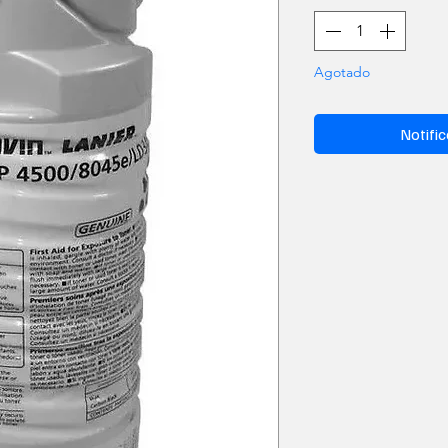
Agotado
Notific