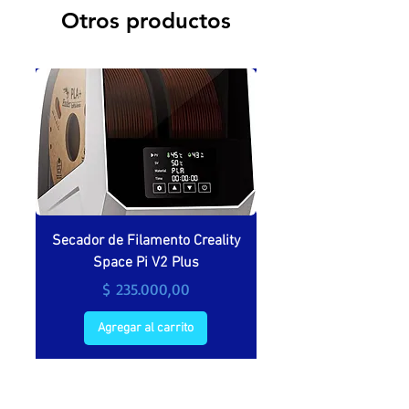
Otros productos
Secador de Filamento Creality
Secador de filamento 
Space Pi V2 Plus
Precio
$ 235.000,00
Agregar al carrito