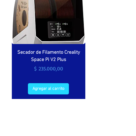
Secador de Filamento Creality
Secador de filamento 
Space Pi V2 Plus
Precio
$ 235.000,00
Agregar al carrito