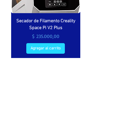
Secador de Filamento Creality
Secador de filamento 
Space Pi V2 Plus
Precio
$ 235.000,00
Agregar al carrito