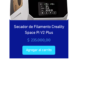
Secador de Filamento Creality
Secador de filamento 
Space Pi V2 Plus
Precio
$ 235.000,00
Agregar al carrito