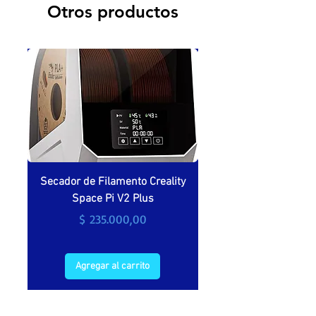
Otros productos
Secador de Filamento Creality
Secador de filamento 
Space Pi V2 Plus
Precio
$ 235.000,00
Agregar al carrito