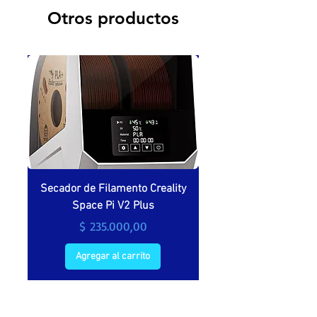
Otros productos
Secador de Filamento Creality
Secador de filamento 
Space Pi V2 Plus
Precio
$ 235.000,00
Agregar al carrito