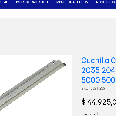
ULAB
IMPRESORAS RICOH
IMPRESORAS EPSON
NOSOTROS
Cuchilla C
2035 204
5000 5002
SKU: B291-2354
$ 44.925,
Cantidad
*