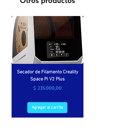
Otros productos
Secador de Filamento Creality
Secador de filamento 
Space Pi V2 Plus
Precio
$ 235.000,00
Agregar al carrito