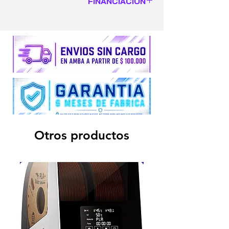
FINANCIACIÓN
$1.990.999
Insumos y Repuestos no cuentan con
3 CUOTAS S/INTERÉS $663.666,33
garantía alguna.
Otros productos