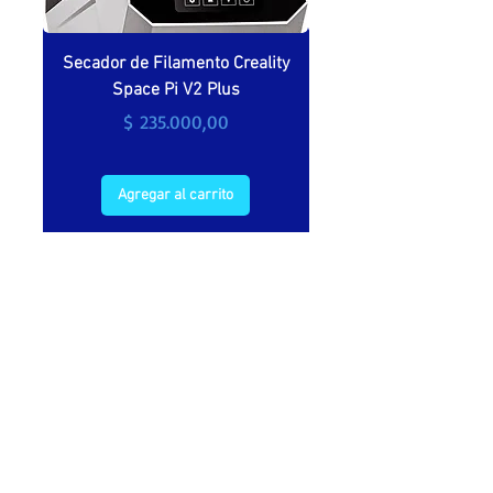
Secador de Filamento Creality
Secador de filamento 
Space Pi V2 Plus
Precio
$ 235.000,00
Agregar al carrito