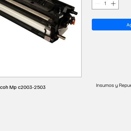
Ag
Insumos y Repue
icoh Mp c2003-2503