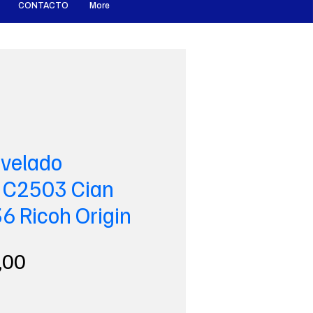
CONTACTO
More
velado
C2503 Cian
 Ricoh Origin
Precio
,00