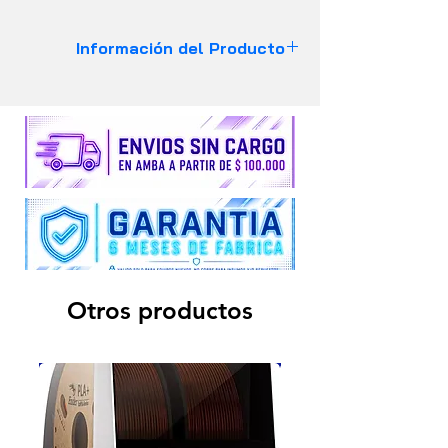
Información del Producto
Especificaciones Técnicas:
Dureza superficial: 85-88D
Peso neto: 500
Longitud de onda: 405nm
Viscosidad: 150-250 MPas
Encogimiento: 3.62-4.24%
Características Principales:
Bajo Olor
Alta precisión
Otros productos
Terminación suave
Buena fluidez
Corto tiempo de curado
Gran compatibilidad
Alta precisión de impresión y bajo
encogimiento.