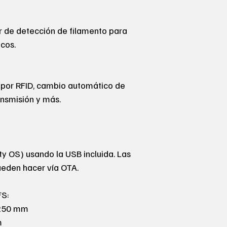
or de detección de filamento para
cos.
por RFID, cambio automático de
ansmisión y más.
ty OS) usando la USB incluida. Las
ueden hacer vía OTA.
FS:
 250 mm
m