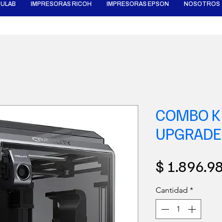
ULAB
IMPRESORAS RICOH
IMPRESORAS EPSON
NOSOTROS
COMBO K1
UPGRADE
$ 1.896.9
Cantidad
*