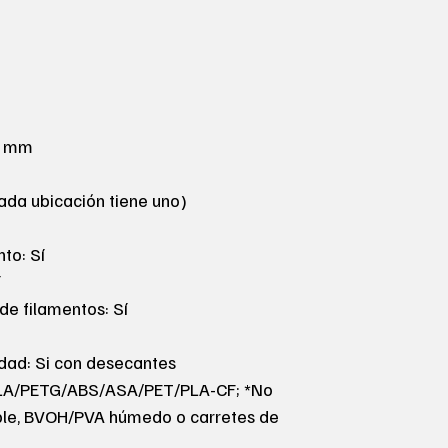
6 mm
cada ubicación tiene uno)
to: Sí
í
de filamentos: Sí
ad: Si con desecantes
 PLA/PETG/ABS/ASA/PET/PLA-CF; *No
ible, BVOH/PVA húmedo o carretes de