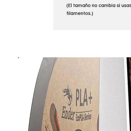
(El tamaño no cambia si usas
filamentos.)