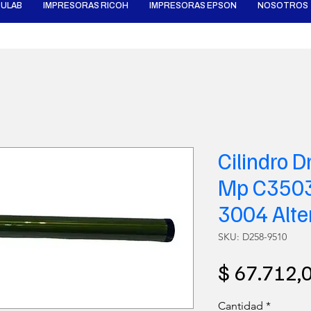
ULAB
IMPRESORAS RICOH
IMPRESORAS EPSON
NOSOTROS
Cilindro 
Mp C3503
3004 Alte
SKU: D258-9510
$ 67.712,
Cantidad
*