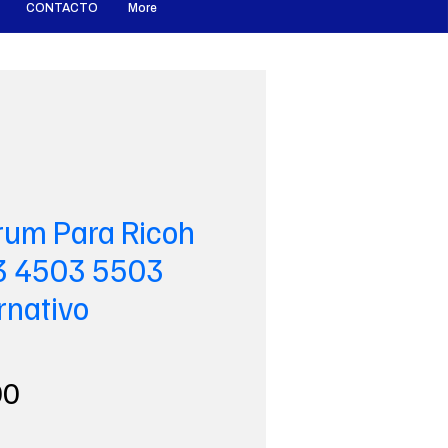
CONTACTO
More
Drum Para Ricoh
 4503 5503
rnativo
Precio
00