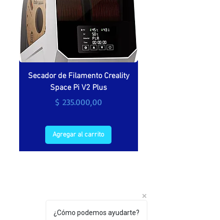
Secador de Filamento Creality
Secador de filamento 
Space Pi V2 Plus
Precio
$ 235.000,00
Agregar al carrito
¿Cómo podemos ayudarte?