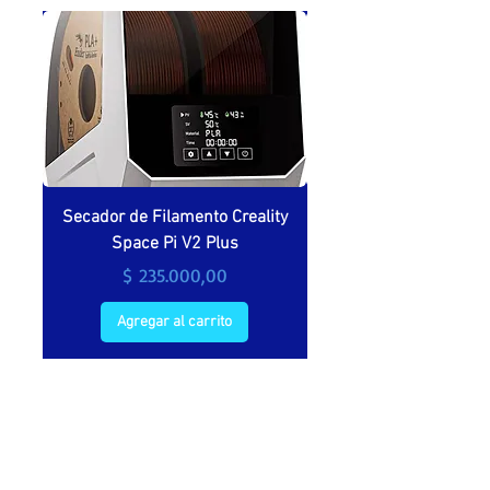
Secador de Filamento Creality
Secador de filamento 
Space Pi V2 Plus
Precio
$ 235.000,00
Agregar al carrito