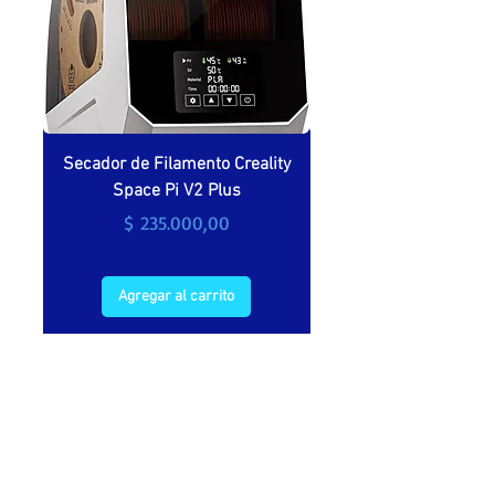
Secador de Filamento Creality
Secador de filamento 
Space Pi V2 Plus
Precio
$ 235.000,00
Agregar al carrito