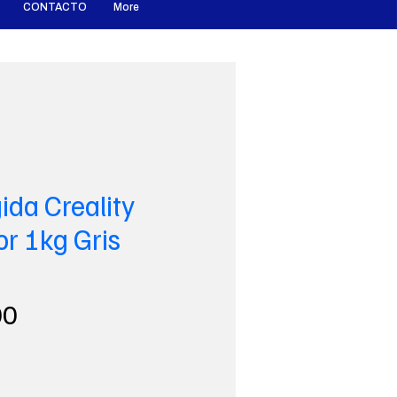
CONTACTO
More
ida Creality
or 1kg Gris
Precio
00