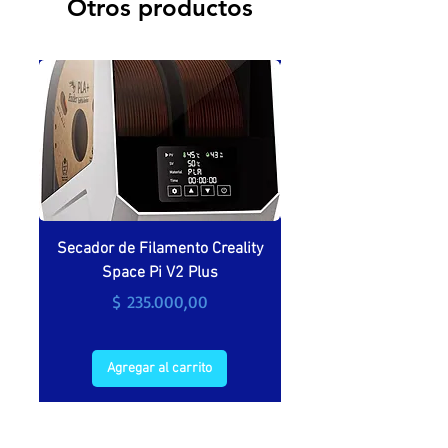
Otros productos
Secador de Filamento Creality
Secador de filamento 
Space Pi V2 Plus
Precio
$ 235.000,00
Agregar al carrito