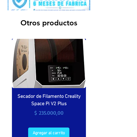
Otros productos
Secador de Filamento Creality
Secador de filamento 
Space Pi V2 Plus
Precio
$ 235.000,00
Agregar al carrito